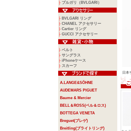
ブルガリ（BVLGARI）
├
BVLGARI リング
├
CHANEL アクセサリー
├
Cartier リング
├
GUCCI アクセサリー
├
ベルト
├
サングラス
├
iPhoneケース
├
スカーフ
├
日本
A.LANGE&SÖHNE
AUDEMARS PIGUET
Baume & Mercier
BELL＆ROSS(ベル＆ロス)
BOTTEGA VENETA
Breguet(ブレゲ)
Breitling(ブライトリング)