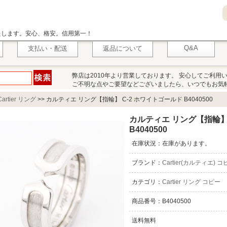
いたします。安心、格安。信用第一！
Q&A
支払い・配送
返品について
弊店は2010年より営業しております。 安心してご利用
ご不明な点やご要望などございましたら、いつでもお気
Cartier リング
>>
カルティエ リング【指輪】 C-2 ホワイトゴールド B4040500
カルティエ リング【指輪】 
B4040500
在庫状況：在庫があります。
ブランド：
Cartier(カルティエ) コ
カテゴリ：
Cartier リング コピー
商品番号：B4040500
送料無料