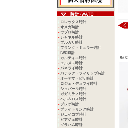
ロレックス時計
├
オメガ時計
├
ウブロ時計
├
シャネル時計
├
ブルガリ時計
├
フランク・ミュラー時計
├
IWC時計
├
商品
カルティエ時計
├
エルメス時計
├
パネライ時計
├
パテック・フィリップ時計
├
オーデマ・ピゲ時計
├
ロジェ・デュブイ時計
├
ショパール時計
├
ガガミラノ時計
├
ベル＆ロス時計
├
ブレゲ時計
├
ブライトリング時計
├
ジェイコブ時計
├
ピアジェ時計
├
グラハム時計
├