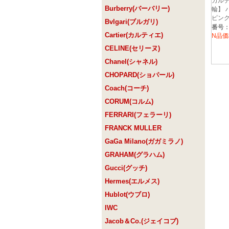
カルテ
Burberry(バーバリー)
輪】 
ピン
Bvlgari(ブルガリ)
B405
番号：B
Cartier(カルティエ)
N品価
CELINE(セリーヌ)
Chanel(シャネル)
CHOPARD(ショパール)
Coach(コーチ)
CORUM(コルム)
FERRARI(フェラーリ)
FRANCK MULLER
GaGa Milano(ガガミラノ)
GRAHAM(グラハム)
Gucci(グッチ)
Hermes(エルメス)
Hublot(ウブロ)
IWC
Jacob＆Co.(ジェイコブ)