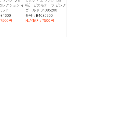
 リング【指
カルティエ リング【指
コレクション イ
輪】 ビスモチーフ ピンク
ールド
ゴールド B4085200
0
84600
番号：B4085200
7500円
N品価格：7500円