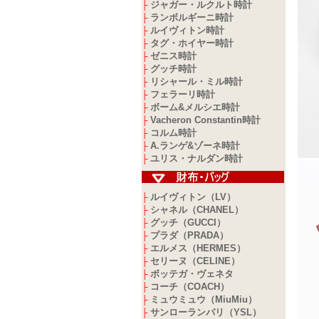
ジャガー・ルクルト時計
├
ランボルギーニ時計
├
ルイヴィトン時計
├
タグ・ホイヤー時計
├
ゼニス時計
├
グッチ時計
├
リシャール・ミル時計
├
フェラーリ時計
├
ボーム&メルシエ時計
├
Vacheron Constantin時計
├
コルム時計
├
A.ランゲ&ゾーネ時計
├
ユリス・ナルダン時計
├
ルイヴィトン（LV）
├
シャネル（CHANEL）
├
グッチ（GUCCI）
├
プラダ（PRADA）
├
エルメス（HERMES）
├
セリーヌ（CELINE）
├
ボッテガ・ヴェネタ
├
コーチ（COACH）
├
ミュウミュウ（MiuMiu）
├
サンローランパリ（YSL）
├