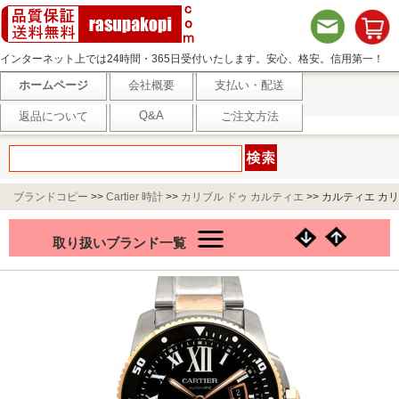
インターネット上では24時間・365日受付いたします。安心、格安。信用第一！
ホームページ
会社概要
支払い・配送
Q&A
返品について
ご注文方法
ブランドコピー
>>
Cartier 時計
>>
カリブル ドゥ カルティエ
>>
カルティエ カリ
ブル ドゥ カルティエ ダイバー W7100054 ブラック
取り扱いブランド一覧