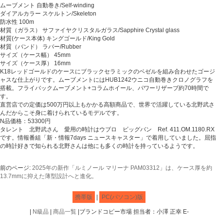
ムーブメント 自動巻き/Self-winding
ダイアルカラー スケルトン/Skeleton
防水性 100m
材質（ガラス） サファイヤクリスタルガラス/Sapphire Crystal glass
材質(ケース本体) キングゴールド/King Gold
材質（バンド） ラバー/Rubber
サイズ（ケース幅） 45mm
サイズ（ケース厚） 16mm
K18レッドゴールドのケースにブラックセラミックのベゼルを組み合わせたゴージ
ャスな仕上がりです。ムーブメントにはHUB1242ウニコ自動巻きクロノグラフを
搭載。フライバックムーブメント+コラムホイール、パワーリザーブ約70時間で
す。
直営店での定価は500万円以上もかかる高額商品で、世界で活躍している北野武さ
んだからこそ身に着けられているモデルです。
N品価格：53300円
タレント 北野武さん 愛用の時計はウブロ ビッグバン Ref. 411.OM.1180.RX
です。情報番組「新・情報7days ニュースキャスター」で着用していました。屈指
の時計好きで知られる北野さんは他にも多くの時計を持っているようです。
前のページ:
2025年の新作「ルミノール マリーナ PAM03312」は、ケース厚を約
13.7mmに抑えた薄型設計へと進化。
携帯版
|
PC(パソコン)版
|
N級品
|
商品一覧
|ブランドコピー市場 担当者：小澤 正幸 E-