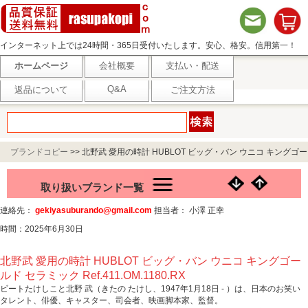
インターネット上では24時間・365日受付いたします。安心、格安。信用第一！
ホームページ
会社概要
支払い・配送
Q&A
返品について
ご注文方法
ブランドコピー
>>
北野武 愛用の時計 HUBLOT ビッグ・バン ウニコ キングゴー
ルド セラミック Ref.411.OM.1180.RX
取り扱いブランド一覧
連絡先：
gekiyasuburando@gmail.com
担当者： 小澤 正幸
時間：2025年6月30日
北野武 愛用の時計 HUBLOT ビッグ・バン ウニコ キングゴー
ルド セラミック Ref.411.OM.1180.RX
ビートたけしこと北野 武（きたの たけし、1947年1月18日 - ）は、日本のお笑い
タレント、俳優、キャスター、司会者、映画脚本家、監督。