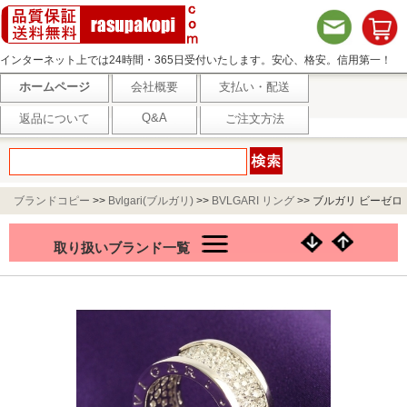
インターネット上では24時間・365日受付いたします。安心、格安。信用第一！
ホームページ
会社概要
支払い・配送
Q&A
返品について
ご注文方法
ブランドコピー
>>
Bvlgari(ブルガリ)
>>
BVLGARI リング
>>
ブルガリ ビーゼロ
ワン パヴェダイヤ リング（指輪） ホワイトゴールド AN855552
取り扱いブランド一覧