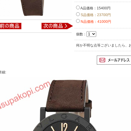
A品価格：15400円
S品価格：23700円
N品価格：41000円
個数：
何か不明な点等ございましたら、
詳細: