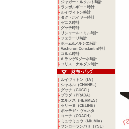
ジャガー・ルクルト時計
├
ランボルギーニ時計
├
ルイヴィトン時計
├
タグ・ホイヤー時計
├
ゼニス時計
├
グッチ時計
├
リシャール・ミル時計
├
フェラーリ時計
├
ボーム&メルシエ時計
├
Vacheron Constantin時計
├
コルム時計
├
A.ランゲ&ゾーネ時計
├
ユリス・ナルダン時計
├
ルイヴィトン（LV）
├
シャネル（CHANEL）
├
グッチ（GUCCI）
├
プラダ（PRADA）
├
エルメス（HERMES）
├
セリーヌ（CELINE）
├
ボッテガ・ヴェネタ
├
コーチ（COACH）
├
ミュウミュウ（MiuMiu）
├
サンローランパリ（YSL）
├