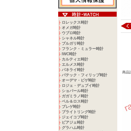
ロレックス時計
├
オメガ時計
├
ウブロ時計
├
シャネル時計
├
ブルガリ時計
├
フランク・ミュラー時計
├
IWC時計
├
カルティエ時計
├
エルメス時計
├
パネライ時計
├
商品
パテック・フィリップ時計
├
オーデマ・ピゲ時計
├
ロジェ・デュブイ時計
├
ショパール時計
├
ガガミラノ時計
├
ベル＆ロス時計
├
ブレゲ時計
├
ブライトリング時計
├
ジェイコブ時計
├
ピアジェ時計
├
グラハム時計
├