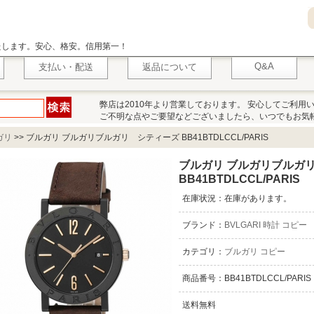
いたします。安心、格安。信用第一！
Q&A
支払い・配送
返品について
弊店は2010年より営業しております。 安心してご利用
ご不明な点やご要望などございましたら、いつでもお気
ガリ
>>
ブルガリ ブルガリブルガリ シティーズ BB41BTDLCCL/PARIS
ブルガリ ブルガリブルガ
BB41BTDLCCL/PARIS
在庫状況：在庫があります。
ブランド：
BVLGARI 時計 コピー
カテゴリ：
ブルガリ コピー
商品番号：BB41BTDLCCL/PARIS
送料無料