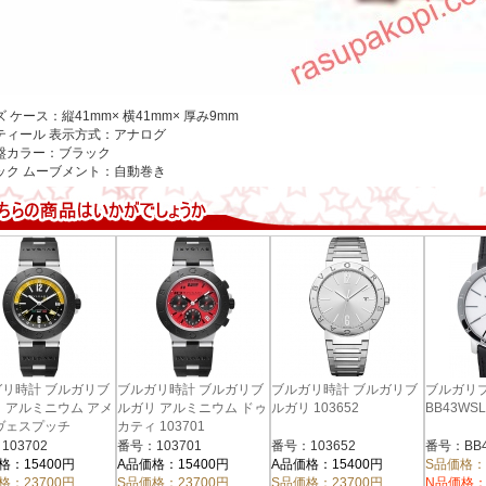
ズ
ケース：縦41mm× 横41mm× 厚み9mm
ティール
表示方式：アナログ
盤カラー：ブラック
ック
ムーブメント：自動巻き
リ時計 ブルガリブ
ブルガリ時計 ブルガリブ
ブルガリ時計 ブルガリブ
ブルガリ
 アルミニウム アメ
ルガリ アルミニウム ドゥ
ルガリ 103652
BB43WS
ヴェスプッチ
カティ 103701
02
103702
番号：103701
番号：103652
番号：BB4
格：15400円
A品価格：15400円
A品価格：15400円
S品価格：
格：23700円
S品価格：23700円
S品価格：23700円
N品価格：