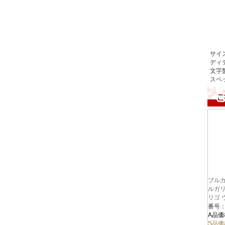
サイ
ディ
文字
スペ
ブルガ
ルガリ
リゴ 
1037
番号：
A品価
S品価