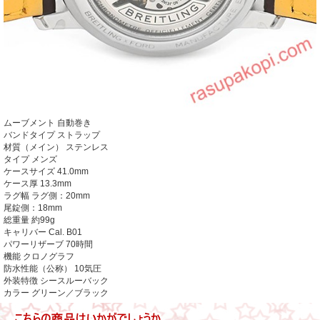
ムーブメント
自動巻き
バンドタイプ ストラップ
材質（メイン） ステンレス
タイプ メンズ
ケースサイズ 41.0mm
ケース厚 13.3mm
ラグ幅 ラグ側：20mm
尾錠側：18mm
総重量 約99g
キャリバー Cal. B01
パワーリザーブ 70時間
機能 クロノグラフ
防水性能（公称） 10気圧
外装特徴 シースルーバック
カラー
グリーン／ブラック