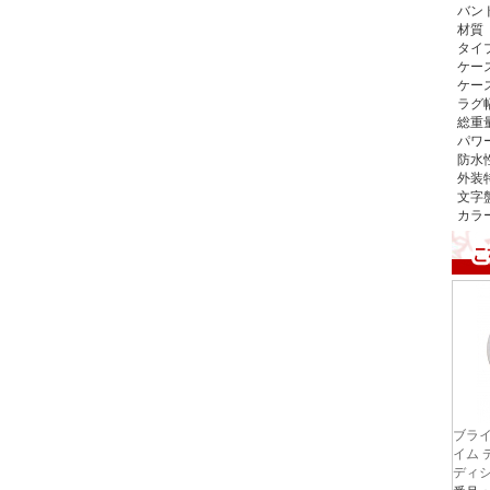
バン
材質
タイ
ケー
ケー
ラグ
総重
パワ
防水
外装
文字
カラ
ブライ
イム 
ディ