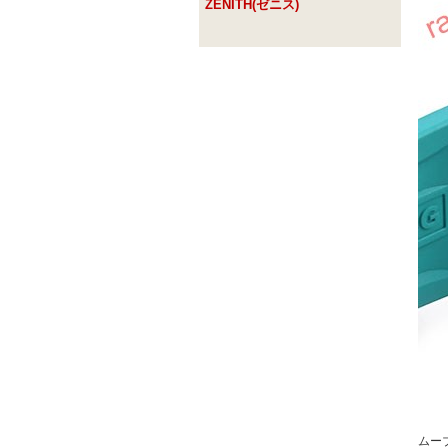
ZENITH(ゼニス)
ムー