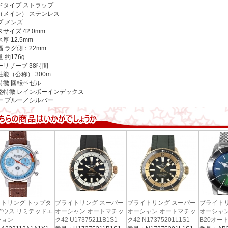
ドタイプ
ストラップ
（メイン）
ステンレス
プ
メンズ
スサイズ
42.0mm
ス厚
12.5mm
幅
ラグ側：22mm
量
約176g
ーリザーブ
38時間
性能（公称）
300m
特徴
回転ベゼル
盤特徴
レインボーインデックス
ー
ブルー／シルバー
トリング トップタ
ブライトリング スーパー
ブライトリング スーパー
ブライト
デウス リミテッドエ
オーシャン オートマチッ
オーシャン オートマチッ
オーシャン
ション
ク42 U17375211B1S1
ク42 N17375201L1S1
B20オー