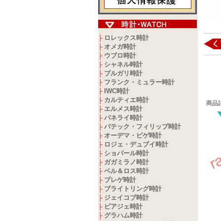
ロレックス時計
├
オメガ時計
├
ウブロ時計
├
シャネル時計
├
ブルガリ時計
├
フランク・ミュラー時計
├
IWC時計
├
カルティエ時計
├
商品
エルメス時計
├
パネライ時計
├
パテック・フィリップ時計
├
オーデマ・ピゲ時計
├
ロジェ・デュブイ時計
├
ショパール時計
├
ガガミラノ時計
├
ベル＆ロス時計
├
ブレゲ時計
├
ブライトリング時計
├
ジェイコブ時計
├
ピアジェ時計
├
グラハム時計
├