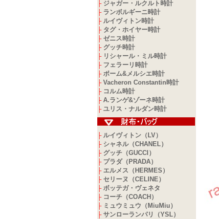
ジャガー・ルクルト時計
├
ランボルギーニ時計
├
ルイヴィトン時計
├
タグ・ホイヤー時計
├
ゼニス時計
├
グッチ時計
├
リシャール・ミル時計
├
フェラーリ時計
├
ボーム&メルシエ時計
├
Vacheron Constantin時計
├
コルム時計
├
A.ランゲ&ゾーネ時計
├
ユリス・ナルダン時計
├
ルイヴィトン（LV）
├
シャネル（CHANEL）
├
グッチ（GUCCI）
├
プラダ（PRADA）
├
エルメス（HERMES）
├
セリーヌ（CELINE）
├
ボッテガ・ヴェネタ
├
コーチ（COACH）
├
ミュウミュウ（MiuMiu）
├
サンローランパリ（YSL）
├