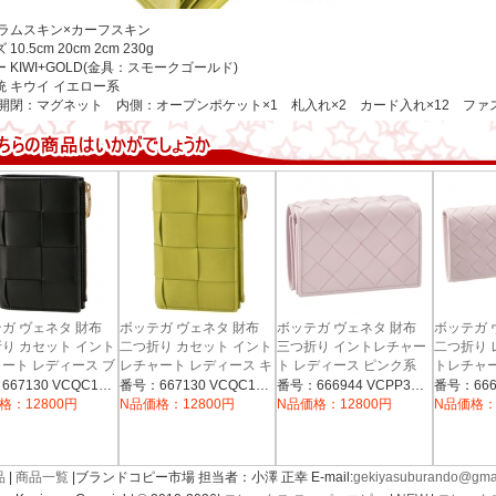
ラムスキン×カーフスキン
ズ
10.5cm
20cm
2cm
230g
ー
KIWI+GOLD(金具：スモークゴールド)
統
キウイ イエロー系
開閉：マグネット 内側：オープンポケット×1 札入れ×2 カード入れ×12 ファ
ガ ヴェネタ 財布
ボッテガ ヴェネタ 財布
ボッテガ ヴェネタ 財布
ボッテガ 
り カセット イント
二つ折り カセット イント
三つ折り イントレチャー
二つ折り 
ート レディース ブ
レチャート レディース キ
ト レディース ピンク系
トレチャー
666944 VCPP3 5903
666935 V
667130 VCQC1
ウイ イエロー系 667130
番号：667130 VCQC1 8425
番号：667130 VCQC1 3520
番号：666944 VCPP3 5903
VCQC1 3520
格：12800円
N品価格：12800円
N品価格：12800円
N品価格：
品
|
商品一覧
|ブランドコピー市場 担当者：小澤 正幸 E-mail:
gekiyasuburando@gma