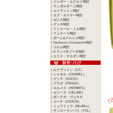
ジャガー・ルクルト時計
├
ランボルギーニ時計
├
ルイヴィトン時計
├
タグ・ホイヤー時計
├
ゼニス時計
├
グッチ時計
├
リシャール・ミル時計
├
フェラーリ時計
├
ボーム&メルシエ時計
├
Vacheron Constantin時計
├
コルム時計
├
A.ランゲ&ゾーネ時計
├
ユリス・ナルダン時計
├
ルイヴィトン（LV）
├
シャネル（CHANEL）
├
グッチ（GUCCI）
├
プラダ（PRADA）
├
エルメス（HERMES）
├
セリーヌ（CELINE）
├
ボッテガ・ヴェネタ
├
コーチ（COACH）
├
ミュウミュウ（MiuMiu）
├
サンローランパリ（YSL）
├