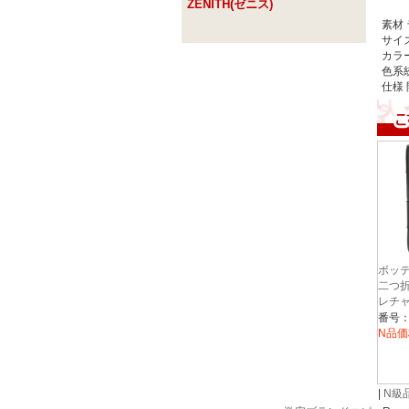
ZENITH(ゼニス)
素材
サイ
カラ
色系
仕様
ボッテ
二つ折
レチャ
ラック 
8425
N品価
|
N級