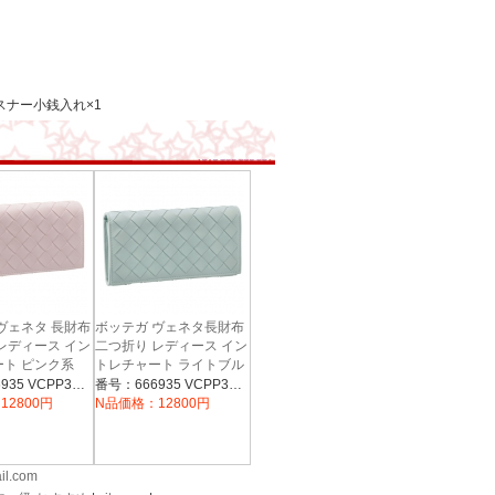
スナー小銭入れ×1
ヴェネタ 長財布
ボッテガ ヴェネタ長財布
レディース イン
二つ折り レディース イン
ト ピンク系
トレチャート ライトブル
CPP3 5903
ー系 666935 VCPP3
番号：666935 VCPP3 5903
番号：666935 VCPP3 3902
3902
12800円
N品価格：12800円
il.com