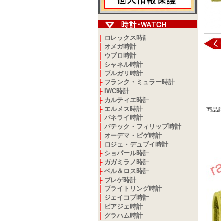
ロレックス時計
├
オメガ時計
├
ウブロ時計
├
シャネル時計
├
ブルガリ時計
├
フランク・ミュラー時計
├
IWC時計
├
カルティエ時計
├
エルメス時計
├
商品
パネライ時計
├
パテック・フィリップ時計
├
オーデマ・ピゲ時計
├
ロジェ・デュブイ時計
├
ショパール時計
├
ガガミラノ時計
├
ベル＆ロス時計
├
ブレゲ時計
├
ブライトリング時計
├
ジェイコブ時計
├
ピアジェ時計
├
グラハム時計
├