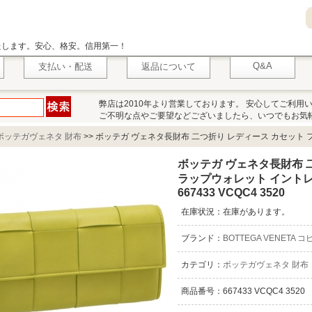
いたします。安心、格安。信用第一！
Q&A
支払い・配送
返品について
弊店は2010年より営業しております。 安心してご利用
ご不明な点やご要望などございましたら、いつでもお気
ボッテガヴェネタ 財布
>>
ボッテガ ヴェネタ長財布 二つ折り レディース カセット
ボッテガ ヴェネタ長財布 
ラップウォレット イントレ
667433 VCQC4 3520
在庫状況：在庫があります。
ブランド：
BOTTEGA VENETA コ
カテゴリ：
ボッテガヴェネタ 財布
商品番号：667433 VCQC4 3520