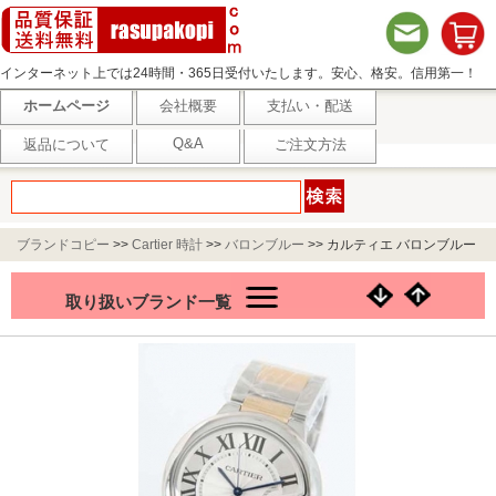
インターネット上では24時間・365日受付いたします。安心、格安。信用第一！
ホームページ
会社概要
支払い・配送
Q&A
返品について
ご注文方法
ブランドコピー
>>
Cartier 時計
>>
バロンブルー
>>
カルティエ バロンブルー
YGコンビ LM オートマチック シルバー＆ゴールド/シルバー メンズ W69009Z3
取り扱いブランド一覧