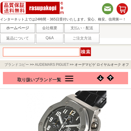
インターネット上では24時間・365日受付いたします。安心、格安。信用第一！
ホームページ
会社概要
支払い・配送
Q&A
返品について
ご注文方法
ブランドコピー
>>
AUDEMARS PIGUET
>>
オーデマピゲ ロイヤルオーク オフ
ショアクロノ T3 25863TI.OO.A001CU.01
取り扱いブランド一覧