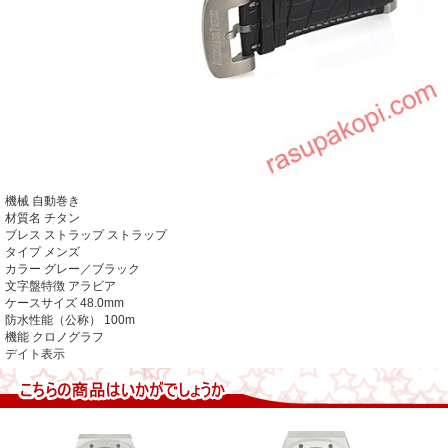
機械
自動巻き
材質名
チタン
ブレス ストラップ
ストラップ
タイプ
メンズ
カラー
グレー／ブラック
文字盤特徴
アラビア
ケースサイズ
48.0mm
防水性能（公称）
100m
機能
クロノグラフ
デイト表示